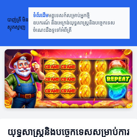
ទំព័រដើម
មគ្គុទេសក៍សម្រាប់អ្នកថ្មី
បាញ់ត្រី មិន
ឧបករណ៍ និងអេក្រង់
យុទ្ធសាស្រ្តនិងបច្ចេកទេស
ស្មុគស្មាញ
ចំណេះដឹងទូទៅអំពីត្រី
យុទ្ធសាស្រ្តនិងបច្ចេកទេសសម្រាប់ការ