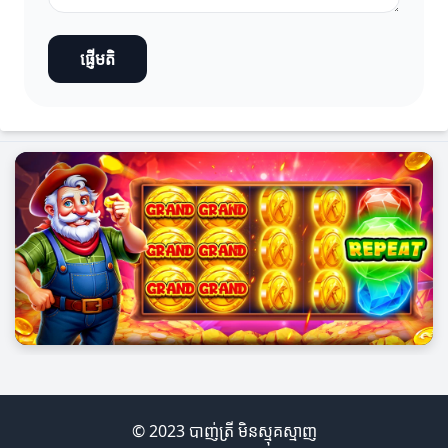
ផ្ញើមតិ
© 2023 បាញ់ត្រី មិនស្មុគស្មាញ