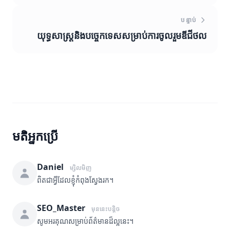
បន្ទាប់
យុទ្ធសាស្រ្តនិងបច្ចេកទេសសម្រាប់ការចូលរួមឌីជីថល
មតិអ្នកប្រើ
Daniel
ម្សិលមិញ
ពិតជាអ្វីដែលខ្ញុំកំពុងស្វែងរក។
SEO_Master
មុននេះបន្តិច
សូមអរគុណសម្រាប់ព័ត៌មានដ៏ល្អនេះ។