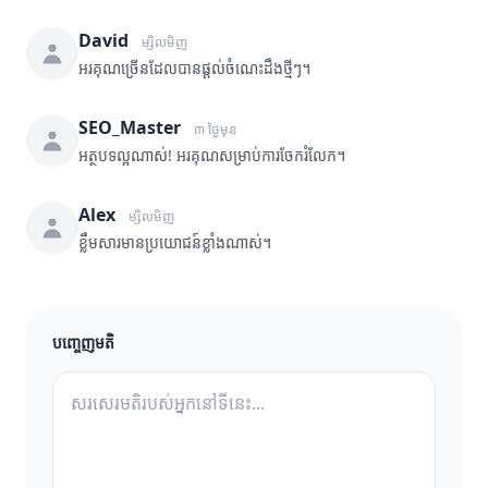
David
ម្សិលមិញ
អរគុណច្រើនដែលបានផ្តល់ចំណេះដឹងថ្មីៗ។
SEO_Master
៣ ថ្ងៃមុន
អត្ថបទល្អណាស់! អរគុណសម្រាប់ការចែករំលែក។
Alex
ម្សិលមិញ
ខ្លឹមសារមានប្រយោជន៍ខ្លាំងណាស់។
បញ្ចេញមតិ