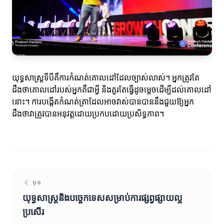
យុទ្ធសាស្រ្តទីបីគឺការកំណត់គោលដៅដែលច្បាស់លាស់។ អ្នកត្រូវតែ
ដឹងថាគោលដៅរបស់អ្នកគឺជាអ្វី និងគួរតែធ្វើដូចម្តេចដើម្បីដល់គោលដៅ
នោះ។ ការបង្កើតកំណត់ត្រាដែលអាចវាស់បានបាននឹងជួយឱ្យអ្នក
ដឹងថាវាត្រូវបានអនុវត្តដោយប្រកបដោយប្រសិទ្ធភាព។
មុន
យុទ្ធសាស្រ្តនិងបច្ចេកទេសសម្រាប់ការផ្សព្វផ្សាយល្អ
ប្រសើរ