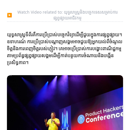
Watch Video related to: យុទ្ធសាស្រ្តនិងបច្ចេកទេសសម្រាប់ការ
▶
ផ្សព្វផ្សាយអាជីវកម្ម
យុទ្ធសាស្រ្តទីពីរគឺការប្រើប្រាស់បច្ចេកវិទ្យាដើម្បីជួយក្នុងការផ្សព្វផ្សាយ។
ឧទាហរណ៍ ការប្រើប្រាស់បណ្តាញសង្គមអាចជួយឱ្យអ្នកយល់ពីចំណូល
ចិត្តនិងការពេញចិត្តរបស់ភ្ញៀវ។ គេអាចប្រើប្រាស់ការបង្ហោះពាណិជ្ជកម្ម
តាមប្រព័ន្ធផ្សព្វផ្សាយសង្គមដើម្បីកាត់បន្ថយការចំណាយនិងបង្កើន
ប្រសិទ្ធភាព។