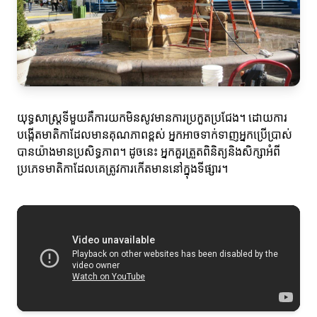
យុទ្ធសាស្រ្តទីមួយគឺការយកមិនសូវមានការប្រកួតប្រជែង។ ដោយការ
បង្កើតមាតិកាដែលមានគុណភាពខ្ពស់ អ្នកអាចទាក់ទាញអ្នកប្រើប្រាស់
បានយ៉ាងមានប្រសិទ្ធភាព។ ដូចនេះ អ្នកគួរត្រួតពិនិត្យនិងសិក្សាអំពី
ប្រភេទមាតិកាដែលគេត្រូវការកើតមាននៅក្នុងទីផ្សារ។