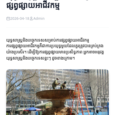
ផ្សព្វផ្សាយអាជីវកម្ម
2026-04-18
Admin
យុទ្ធសាស្រ្តនិងបច្ចេកទេសសម្រាប់ការផ្សព្វផ្សាយអាជីវកម្ម
ការផ្សព្វផ្សាយអាជីវកម្មគឺជាការប្រយុទ្ធមួយដែលគួរត្រូវបានគ្រប់គ្រង
យ៉ាងប្រសើរ។ ដើម្បីឱ្យការផ្សព្វផ្សាយមានប្រសិទ្ធភាព អ្នកអាចអនុវត្ត
យុទ្ធសាស្រ្តនិងបច្ចេកទេសខ្លះៗ ដូចខាងក្រោម។