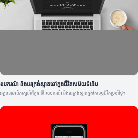
ឧបករណ៍ និងអេក្រង់ស្មាតនៅក្នុងជីវិតសម័យទំនើប
អត្ថបទនេះពិភាក្សាអំពីតួនាទីនៃឧបករណ៍ និងអេក្រង់ស្មាតក្នុងកែលម្អជីវិតប្រចាំថ្ងៃ។