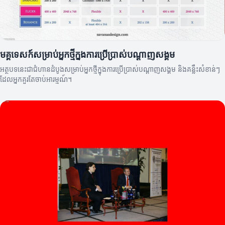
មគ្គុទេសក៍សម្រាប់អ្នកថ្មីក្នុងការប្រើប្រាស់បណ្ដាញសង្គម
អត្ថបទនេះជាជំហានដំបូងសម្រាប់អ្នកថ្មីក្នុងការប្រើប្រាស់បណ្ដាញសង្គម និងគន្លឹះសំខាន់ៗ
ដែលអ្នកគួរតែចាប់អារម្មណ៍។