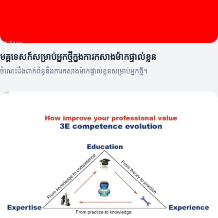
មគ្គុទេសក៍សម្រាប់អ្នកថ្មីក្នុងការកសាងម៉ាកផ្ទាល់ខ្លួន
ចំណេះដឹងពាក់ព័ន្ធនឹងការកសាងម៉ាកផ្ទាល់ខ្លួនសម្រាប់អ្នកថ្មី។