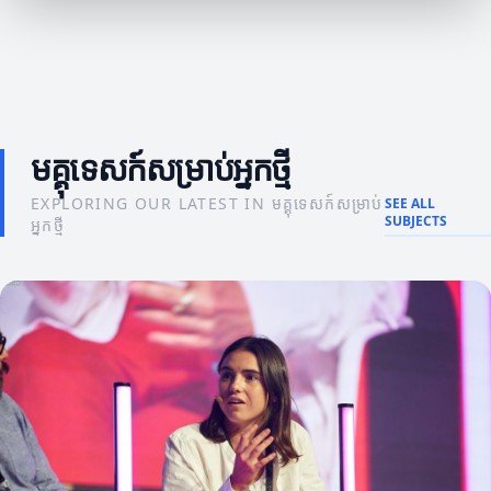
មគ្គុទេសក៍សម្រាប់អ្នកថ្មី
EXPLORING OUR LATEST IN មគ្គុទេសក៍សម្រាប់
SEE ALL
SUBJECTS
អ្នកថ្មី