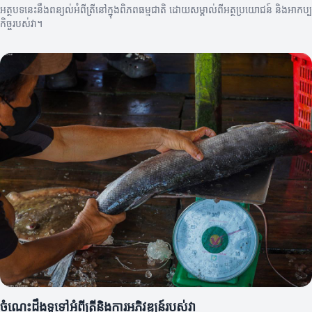
អត្ថបទនេះនឹងពន្យល់អំពីត្រីនៅក្នុងពិភពធម្មជាតិ ដោយសម្គាល់ពីអត្ថប្រយោជន៍ និងអាកប្ប
កិច្ចរបស់វា។
ចំណេះដឹងទូទៅអំពីត្រីនិងការអភិវឌ្ឍន៍របស់វា