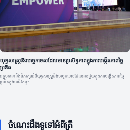
យុទ្ធសាស្រ្តនិងបច្ចេកទេសដែលមានប្រសិទ្ធភាពក្នុងការបង្កើតភាពច្នៃ
ប្រឌិត
អត្ថបទនេះនឹងពិភាក្សាអំពីយុទ្ធសាស្រ្តនិងបច្ចេកទេសដែលអាចជួយក្នុងការបង្កើតភាពច្នៃ
ប្រឌិតក្នុងអាជីវកម្ម។
ចំណេះដឹងទូទៅអំពីត្រី