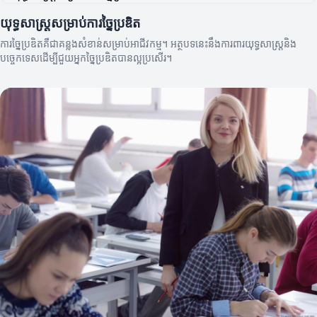
យុទ្ធសាស្រ្តសម្រាប់ការច្នៃប្រឌិត
ការច្នៃប្រឌិតគឺជាគន្លងសំខាន់សម្រាប់អាជីវកម្ម។ អត្ថបទនេះនឹងការពារយុទ្ធសាស្រ្តនិង
បច្ចេកទេសដើម្បីជួយអ្នកច្នៃប្រឌិតបានល្អប្រសើរ។