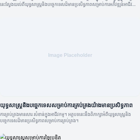
នេះស្វែងយល់ពីយុទ្ធសាស្រ្តនិងបច្ចេកទេសដ៏មានប្រសិទ្ធភាពសម្រាប់ការអភិវឌ្ឍន៍អាជីវ
កម្ម។
យុទ្ធសាស្រ្តនិងបច្ចេកទេសសម្រាប់ការគ្រប់គ្រងយ៉ាងមានប្រសិទ្ធភាព
ការគ្រប់គ្រងមានសារៈសំខាន់ក្នុងអាជីវកម្ម។ អត្ថបទនេះនឹងពិភាក្សាអំពីយុទ្ធសាស្រ្តនិង
បច្ចេកទេសដ៏មានប្រសិទ្ធភាពសម្រាប់ការគ្រប់គ្រង។