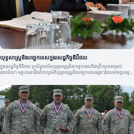
យុទ្ធសាស្រ្តនិងបច្ចេកទេសក្នុងសេដ្ឋកិច្ចឌីជីថល
ក្នុងសេដ្ឋកិច្ចឌីជីថល ប្រសិទ្ធភាពនៃយុទ្ធសាស្រ្តនិងបច្ចេកទេសគឺជាគ្រឹះស្ថានសម្រាប់
ជោគជ័យ។ អត្ថបទនេះនឹងពិភាក្សាអំពីយុទ្ធសាស្រ្តនិងបច្ចេកទេសផ្សេងៗដែលអាចជួយឲ្យ
អាជីវកម្មមានការលូតលាស់។