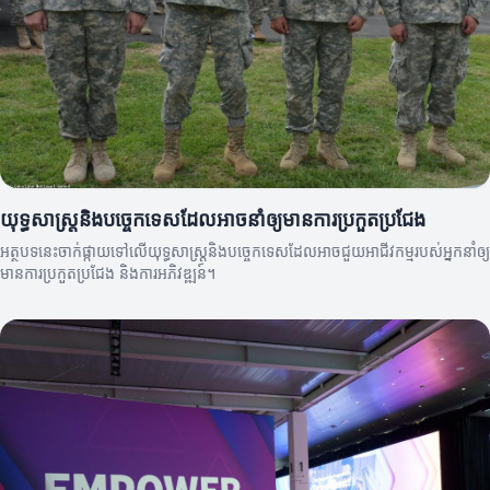
យុទ្ធសាស្រ្តនិងបច្ចេកទេសដែលអាចនាំឲ្យមានការប្រកួតប្រជែង
អត្ថបទនេះចាក់ផ្កាយទៅលើយុទ្ធសាស្រ្តនិងបច្ចេកទេសដែលអាចជួយអាជីវកម្មរបស់អ្នកនាំឲ្យ
មានការប្រកួតប្រជែង និងការអភិវឌ្ឍន៍។