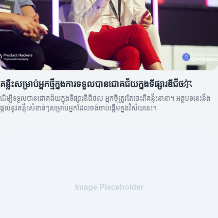
គន្លឹះសម្រាប់អ្នកថ្មីក្នុងការទទួលបានជោគជ័យក្នុងទីផ្សារឌីជីថ尔
ដើម្បីទទួលបានជោគជ័យក្នុងទីផ្សារឌីជីថល អ្នកថ្មីត្រូវតែចេះពីគន្លឹះនានា។ អត្ថបទនេះនឹង
ផ្តល់នូវគន្លឹះសំខាន់ៗសម្រាប់អ្នកដែលចង់ចាប់ផ្តើមក្នុងវិស័យនេះ។