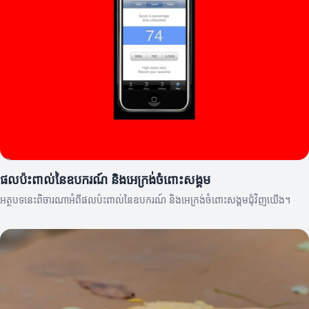
ផលប៉ះពាល់នៃឧបករណ៍ និងអេក្រង់ចំពោះសង្គម
អត្ថបទនេះពិចារណាអំពីផលប៉ះពាល់នៃឧបករណ៍ និងអេក្រង់ចំពោះសង្គមជុំវិញយើង។