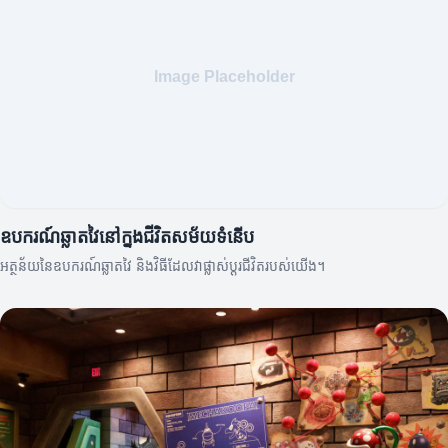
ឧបករណ៍ឆ្លាតវៃនៅក្នុងជីវិតសម័យទំនើប
អត្ថន័យនៃឧបករណ៍ឆ្លាតវៃ និងវិធីដែលវាផ្លាស់ប្តូរជីវិតរបស់យើង។