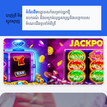
បាញ់ត្រី មិនស្មុគស្មាញ
ទំព័រដើម
មគ្គុទេសក៍សម្រាប់អ្នកថ្មី
បាញ់ត្រី មិន
ឧបករណ៍ និងអេក្រង់
យុទ្ធសាស្រ្តនិងបច្ចេកទេស
ស្មុគស្មាញ
ចំណេះដឹងទូទៅអំពីត្រី