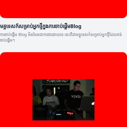
មគ្គុទេសក៍សម្រាប់អ្នកថ្មីក្នុងការចាប់ផ្តើមBlog
ការចាប់ផ្តើម Blog មិនមែនជាការងារងាយទេ នេះគឺជាមគ្គុទេសក៍សម្រាប់អ្នកថ្មីដែលចង់
ចាប់ផ្តើម។