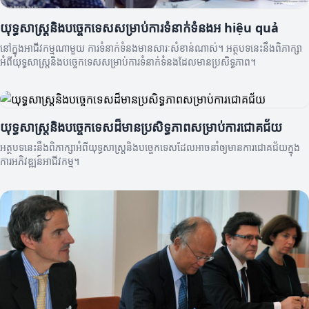
យុទ្ធសាស្រ្តនិងបច្ចេកទេសសម្រាប់ការទំនាក់ទំនងអ hiệu quả
នៅក្នុងអាជីវកម្មណាមួយ ការទំនាក់ទំនងមានសារៈសំខាន់ណាស់។ អត្ថបទនេះនឹងពិភាក្សា
អំពីយុទ្ធសាស្រ្តនិងបច្ចេកទេសសម្រាប់ការទំនាក់ទំនងដែលមានប្រសិទ្ធភាព។
យុទ្ធសាស្រ្តនិងបច្ចេកទេសដ៏មានប្រសិទ្ធភាពសម្រាប់ការជោគជ័យ
អត្ថបទនេះនឹងពិភាក្សាអំពីយុទ្ធសាស្រ្តនិងបច្ចេកទេសដែលអាចនាំឲ្យមានការជោគជ័យក្នុង
ការអភិវឌ្ឍន៍អាជីវកម្ម។