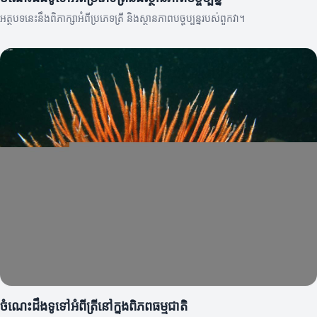
អត្ថបទនេះនឹងពិភាក្សាអំពីប្រភេទត្រី និងស្ថានភាពបច្ចុប្បន្នរបស់ពួកវា។
ចំណេះដឹងទូទៅអំពីត្រីនៅក្នុងពិភពធម្មជាតិ