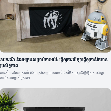
ឧបករណ៍ និងអេក្រង់សម្រាប់ការអប់រំ: ធ្វើឲ្យការសិក្សាធ្វើឲ្យកាន់តែមាន
ប្រសិទ្ធភាព
សារសំខាន់នៃឧបករណ៍ និងអេក្រង់សម្រាប់ការអប់រំ និងវិធីសាស្ត្រដើម្បីធ្វើឲ្យការសិក្សា
កាន់តែមានប្រសិទ្ធភាព។