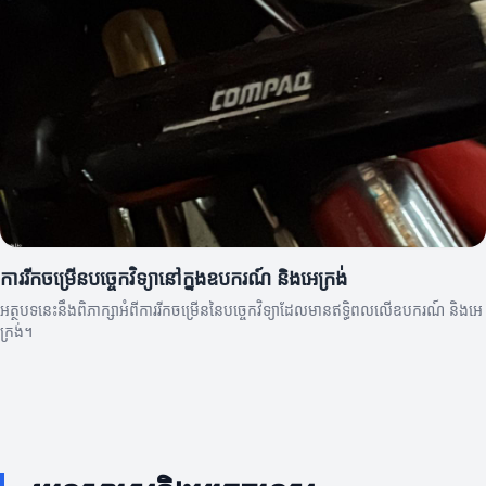
ការរីកចម្រើនបច្ចេកវិទ្យានៅក្នុងឧបករណ៍ និងអេក្រង់
អត្ថបទនេះនឹងពិភាក្សាអំពីការរីកចម្រើននៃបច្ចេកវិទ្យាដែលមានឥទ្ធិពលលើឧបករណ៍ និងអេ
ក្រង់។