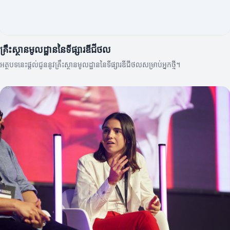
គ្រឹះស្ថានមូលដ្ឋាននៃទីផ្សារឌីជីថល
អត្ថបទនេះផ្តល់ជូននូវគ្រឹះស្ថានមូលដ្ឋាននៃទីផ្សារឌីជីថលសម្រាប់អ្នកថ្មី។