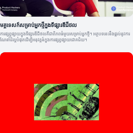
មគ្គុទេសក៍សម្រាប់អ្នកថ្មីក្នុងទីផ្សារឌីជីថល
ការផ្សព្វផ្សាយក្នុងទីផ្សារឌីជីថលគឺជាពិភពធំមួយសម្រាប់អ្នកថ្មី។ អត្ថបទនេះនឹងផ្តល់នូវការ
ណែនាំដ៏ល្អបំផុតដើម្បីអនុវត្តន៍ក្នុងការផ្សព្វផ្សាយជោគជ័យ។