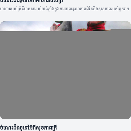
ចំណេះដឹងទូទៅអំពីអាហាររបស់ត្រី
អាហាររបស់ត្រីគឺមានសារៈសំខាន់ខ្លាំងក្នុងការធានាគុណភាពជីវិតនិងសុខភាពរបស់ពួកវា។
ចំណេះដឹងទូទៅអំពីសុខភាពត្រី