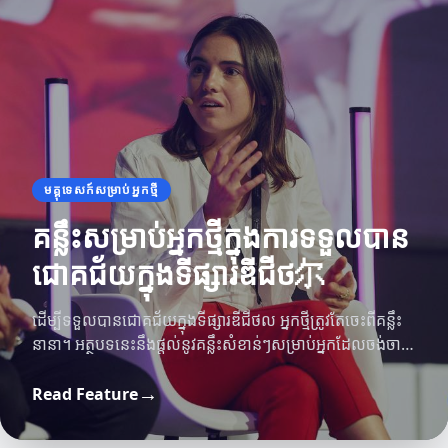
មគ្គុទេសក៍សម្រាប់អ្នកថ្មី
គន្លឹះសម្រាប់អ្នកថ្មីក្នុងការទទួលបាន
ជោគជ័យក្នុងទីផ្សារឌីជីថ尔
ដើម្បីទទួលបានជោគជ័យក្នុងទីផ្សារឌីជីថល អ្នកថ្មីត្រូវតែចេះពីគន្លឹះ
នានា។ អត្ថបទនេះនឹងផ្តល់នូវគន្លឹះសំខាន់ៗសម្រាប់អ្នកដែលចង់ចាប់
ផ្តើមក្នុងវិស័យនេះ។
យុទ្ធសាស្រ្តនិងបច្ចេកទេស
→
Read Feature
យុទ្ធសាស្រ្តនិងបច្ចេកទេសដ៏មានប្រសិទ្ធភាពសម្រាប់ការ
ឧបករណ៍ និងអេក្រង់
ឧបករណ៍ឆ្លាតវៃនៅក្នុងជីវិតសម័យទំនើប
អភិវឌ្ឍន៍អាជីវកម្ម