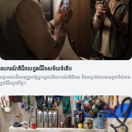
ឧបករណ៍ឌីជីថលក្នុងជីវិតសម័យទំនើប
អត្ថបទនេះនឹងអនុញ្ញាតឱ្យអ្នកស្គាល់ពីឧបករណ៍ឌីជីថល និងអេក្រង់ដែលមានតួនាទីសំខាន់
ក្នុងជីវិតប្រចាំថ្ងៃ។