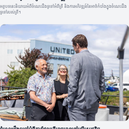
អត្ថបទនេះនិយាយអំពីចំណេះដឹងទូទៅអំពីត្រី និងការអភិវឌ្ឍន៍នៃអាថ៌កំបាំងក្នុងចំណេះដឹង
ទូទៅរបស់ត្រី។