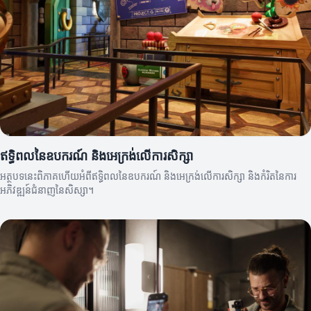
ឥទ្ធិពលនៃឧបករណ៍ និងអេក្រង់លើការសិក្សា
អត្ថបទនេះពិភាគហើយអំពីឥទ្ធិពលនៃឧបករណ៍ និងអេក្រង់លើការសិក្សា និងកំរិតនៃការ
អភិវឌ្ឍន៍ជំនាញនៃសិស្សា។