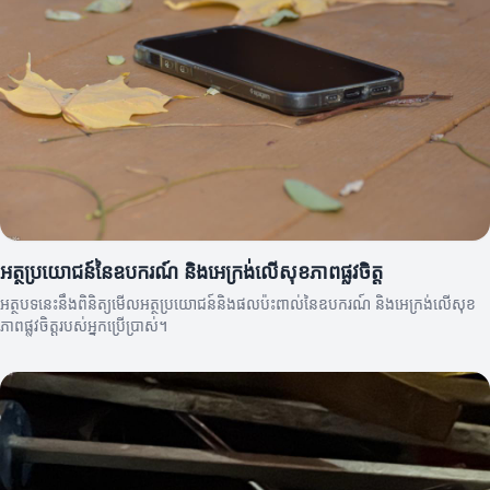
អត្ថប្រយោជន៍នៃឧបករណ៍ និងអេក្រង់លើសុខភាពផ្លូវចិត្ត
អត្ថបទនេះនឹងពិនិត្យមើលអត្ថប្រយោជន៍និងផលប៉ះពាល់នៃឧបករណ៍ និងអេក្រង់លើសុខ
ភាពផ្លូវចិត្តរបស់អ្នកប្រើប្រាស់។