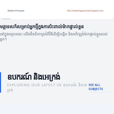
មគ្គុទេសក៍សម្រាប់អ្នកថ្មីក្នុងការប៉ះពាល់ម៉ាកផ្ទាល់ខ្លួន
នៅក្នុងអត្ថបទនេះ យើងនឹងពិភាក្សាអំពីវិធីដើម្បីបង្កើត និងអភិវឌ្ឍន៍ម៉ាកផ្ទាល់ខ្លួនរបស់
អ្នក។
ឧបករណ៍ និងអេក្រង់
EXPLORING OUR LATEST IN ឧបករណ៍ និងអេ
SEE ALL
SUBJECTS
ក្រង់