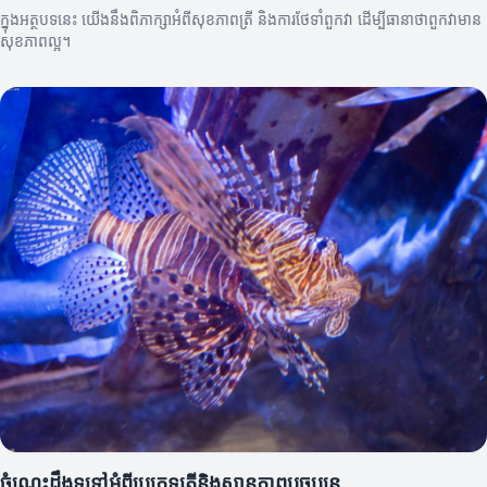
ក្នុងអត្ថបទនេះ យើងនឹងពិភាក្សាអំពីសុខភាពត្រី និងការថែទាំពួកវា ដើម្បីធានាថាពួកវាមាន
សុខភាពល្អ។
ចំណេះដឹងទូទៅអំពីប្រភេទត្រីនិងស្ថានភាពបច្ចុប្បន្ន