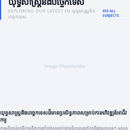
យុទ្ធសាស្រ្តនិងបច្ចេកទេស
EXPLORING OUR LATEST IN យុទ្ធសាស្រ្តនិង
SEE ALL
SUBJECTS
បច្ចេកទេស
យុទ្ធសាស្រ្តនិងបច្ចេកទេសដ៏មានប្រសិទ្ធភាពសម្រាប់ការអភិវឌ្ឍន៍អាជីវ
កម្ម
ការអភិវឌ្ឍន៍អាជីវកម្មគឺជាការចាំបាច់សម្រាប់ជោគជ័យស្ថេរនៅក្នុងទីផ្សារបច្ចុប្បន្ន។ អត្ថបទ