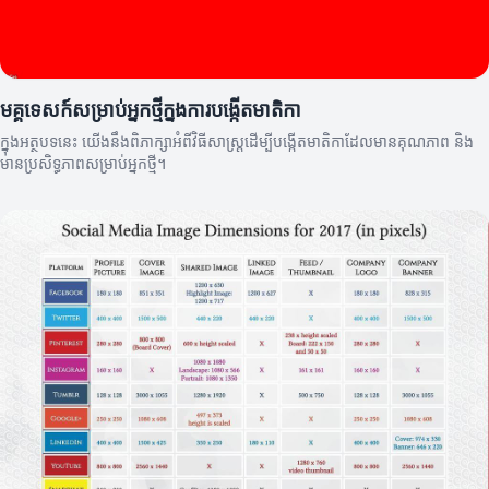
មគ្គុទេសក៍សម្រាប់អ្នកថ្មីក្នុងការបង្កើតមាតិកា
ក្នុងអត្ថបទនេះ យើងនឹងពិភាក្សាអំពីវិធីសាស្ត្រដើម្បីបង្កើតមាតិកាដែលមានគុណភាព និង
មានប្រសិទ្ធភាពសម្រាប់អ្នកថ្មី។