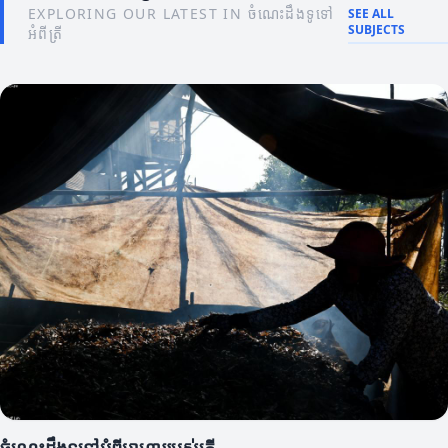
EXPLORING OUR LATEST IN ចំណេះដឹងទូទៅ
SEE ALL
SUBJECTS
អំពីត្រី