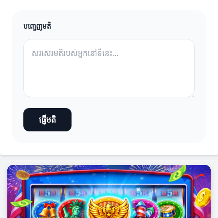
បញ្ចេញមតិ
ផ្ញើមតិ