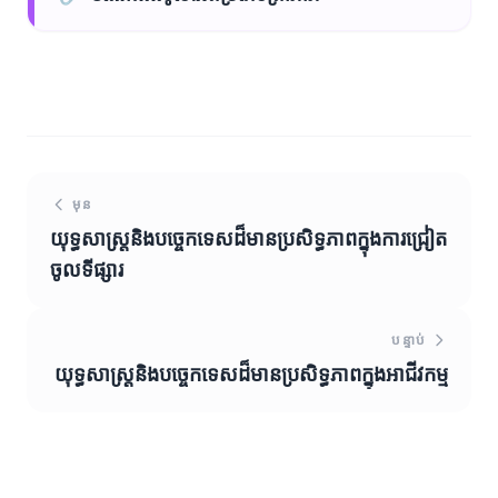
មុន
យុទ្ធសាស្រ្តនិងបច្ចេកទេសដ៏មានប្រសិទ្ធភាពក្នុងការជ្រៀត
ចូលទីផ្សារ
បន្ទាប់
យុទ្ធសាស្រ្តនិងបច្ចេកទេសដ៏មានប្រសិទ្ធភាពក្នុងអាជីវកម្ម