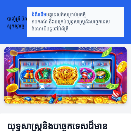
ទំព័រដើម
មគ្គុទេសក៍សម្រាប់អ្នកថ្មី
បាញ់ត្រី មិន
ឧបករណ៍ និងអេក្រង់
យុទ្ធសាស្រ្តនិងបច្ចេកទេស
ស្មុគស្មាញ
ចំណេះដឹងទូទៅអំពីត្រី
យុទ្ធសាស្រ្តនិងបច្ចេកទេសដ៏មាន