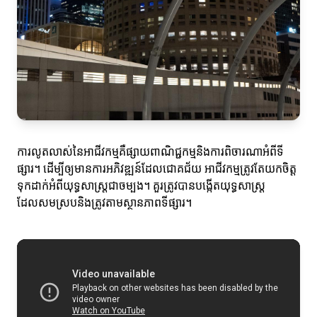
ការលូតលាស់នៃអាជីវកម្មគឺផ្សាយពាណិជ្ជកម្មនិងការពិចារណាអំពីទី
ផ្សារ។ ដើម្បីឲ្យមានការអភិវឌ្ឍន៍ដែលជោគជ័យ អាជីវកម្មត្រូវតែយកចិត្ត
ទុកដាក់អំពីយុទ្ធសាស្រ្តជាចម្បង។ គួរត្រូវបានបង្កើតយុទ្ធសាស្រ្ត
ដែលសមស្របនិងត្រូវតាមស្ថានភាពទីផ្សារ។