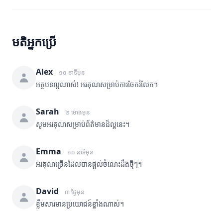
មតិអ្នកប្រើ
Alex
១០ នាទីមុន
អត្ថបទល្អណាស់! អរគុណសម្រាប់ការចែករំលែក។
Sarah
២ ម៉ោងមុន
សូមអរគុណសម្រាប់ព័ត៌មានដ៏ល្អនេះ។
Emma
១០ នាទីមុន
អរគុណច្រើនដែលបានផ្តល់ចំណេះដឹងថ្មីៗ។
David
៣ ថ្ងៃមុន
ខ្លឹមសារមានប្រយោជន៍ខ្លាំងណាស់។