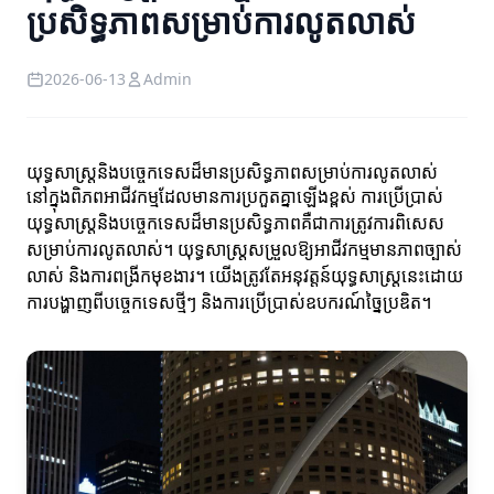
ប្រសិទ្ធភាពសម្រាប់ការលូតលាស់
2026-06-13
Admin
យុទ្ធសាស្រ្តនិងបច្ចេកទេសដ៏មានប្រសិទ្ធភាពសម្រាប់ការលូតលាស់
នៅក្នុងពិភពអាជីវកម្មដែលមានការប្រកួតគ្នាឡើងខ្ពស់ ការប្រើប្រាស់
យុទ្ធសាស្រ្តនិងបច្ចេកទេសដ៏មានប្រសិទ្ធភាពគឺជាការត្រូវការពិសេស
សម្រាប់ការលូតលាស់។ យុទ្ធសាស្រ្តសម្រួលឱ្យអាជីវកម្មមានភាពច្បាស់
លាស់ និងការពង្រីកមុខងារ។ យើងត្រូវតែអនុវត្តន៍យុទ្ធសាស្រ្តនេះដោយ
ការបង្ហាញពីបច្ចេកទេសថ្មីៗ និងការប្រើប្រាស់ឧបករណ៍ច្នៃប្រឌិត។