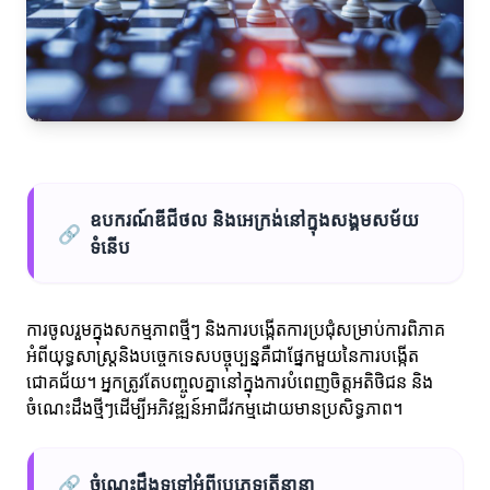
ឧបករណ៍ឌីជីថល និងអេក្រង់នៅក្នុងសង្គមសម័យ
🔗
ទំនើប
ការចូលរួមក្នុងសកម្មភាពថ្មីៗ និងការបង្កើតការប្រជុំសម្រាប់ការពិភាគ
អំពីយុទ្ធសាស្រ្តនិងបច្ចេកទេសបច្ចុប្បន្នគឺជាផ្នែកមួយនៃការបង្កើត
ជោគជ័យ។ អ្នកត្រូវតែបញ្ចូលគ្នានៅក្នុងការបំពេញចិត្តអតិថិជន និង
ចំណេះដឹងថ្មីៗដើម្បីអភិវឌ្ឍន៍អាជីវកម្មដោយមានប្រសិទ្ធភាព។
🔗
ចំណេះដឹងទូទៅអំពីប្រភេទត្រីនានា