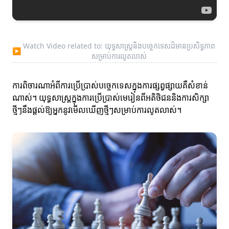
Watch Video related to: យុទ្ធសាស្រ្តនិងបច្ចេកទេសដ៏មានប្រសិទ្ធភាព
▶
សម្រាប់ការលូតលាស់
ការពិចារណាអំពីការប្រើប្រាស់បច្ចេកទេសក្នុងការផ្សព្វផ្សាយគឺសំខាន់
ណាស់។ យុទ្ធសាស្រ្តក្នុងការប្រើប្រាស់មេរៀនពីអតិថិជននិងការសិក្សា
ថ្មីៗនឹងផ្តល់ឱ្យអ្នកនូវមើលឃើញថ្មីៗសម្រាប់ការលូតលាស់។