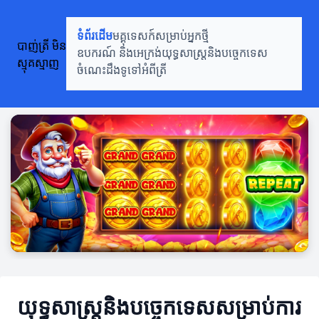
ទំព័រដើម
មគ្គុទេសក៍សម្រាប់អ្នកថ្មី
បាញ់ត្រី មិន
ឧបករណ៍ និងអេក្រង់
យុទ្ធសាស្រ្តនិងបច្ចេកទេស
ស្មុគស្មាញ
ចំណេះដឹងទូទៅអំពីត្រី
យុទ្ធសាស្រ្តនិងបច្ចេកទេសសម្រាប់ការ