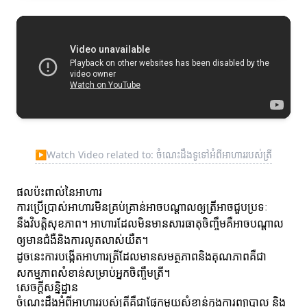
▶
Watch Video related to: ចំណេះដឹងទូទៅអំពីអាហាររបស់ត្រី
ផលប៉ះពាល់នៃអាហារ
ការប្រើប្រាស់អាហារមិនគ្រប់គ្រាន់អាចបណ្តាលឲ្យត្រីអាចជួបប្រទៈ
នឹងវិបត្តិសុខភាព។ អាហារដែលមិនមានសារធាតុចិញ្ចឹមគឺអាចបណ្តាល
ឲ្យមានជំងឺនិងការលូតលាស់យឺត។
ដូចនេះការបង្កើតអាហារត្រីដែលមានសមត្ថភាពនិងគុណភាពគឺជា
សកម្មភាពសំខាន់សម្រាប់អ្នកចិញ្ចឹមត្រី។
សេចក្តីសន្និដ្ឋាន
ចំណេះដឹងអំពីអាហាររបស់ត្រីគឺជាផ្នែកមួយសំខាន់ក្នុងការព្យាបាល និង