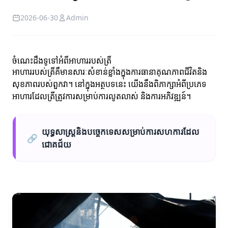
2026-06-30
Admin
ចំណេះដឹងទូទៅអំពីអាហាររបស់ត្រី
អាហាររបស់ត្រីគឺមានសារៈសំខាន់ខ្លាំងក្នុងការធានាគុណភាពជីវិតនិង
សុខភាពរបស់ពួកវា។ នៅក្នុងអត្ថបទនេះ យើងនឹងពិភាក្សាអំពីប្រភេទ
អាហារដែលត្រីត្រូវការសម្រាប់ការលូតលាស់ និងការអភិវឌ្ឍន៍។
យុទ្ធសាស្រ្តនិងបច្ចេកទេសសម្រាប់ការសហការដែល
🔗
ជោគជ័យ