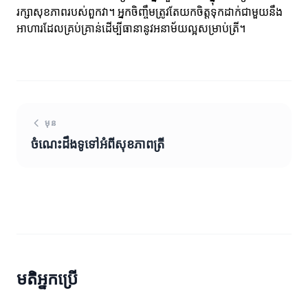
រក្សាសុខភាពរបស់ពួកវា។ អ្នកចិញ្ចឹមត្រូវតែយកចិត្តទុកដាក់ជាមួយនឹង
អាហារដែលគ្រប់គ្រាន់ដើម្បីធានានូវអនាម័យល្អសម្រាប់ត្រី។
មុន
ចំណេះដឹងទូទៅអំពីសុខភាពត្រី
មតិអ្នកប្រើ