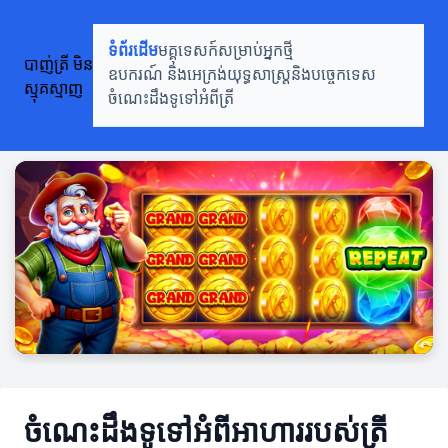
ទំព័រដើម
មគ្គុទេសក៍សម្រាប់អ្នកថ្មី
បាញ់ត្រី មិន
ឧបករណ៍ និងអេក្រង់
យុទ្ធសាស្រ្តនិងបច្ចេកទេស
ស្មុគស្មាញ
ចំណេះដឹងទូទៅអំពីត្រី
ចំណេះដឹងទូទៅអំពីអាហាររបស់ត្រី