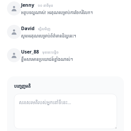
Jenny
១០ នាទីមុន
អត្ថបទល្អណាស់! អរគុណសម្រាប់ការចែករំលែក។
David
ម្សិលមិញ
សូមអរគុណសម្រាប់ព័ត៌មានដ៏ល្អនេះ។
User_88
មុននេះបន្តិច
ខ្លឹមសារមានប្រយោជន៍ខ្លាំងណាស់។
បញ្ចេញមតិ