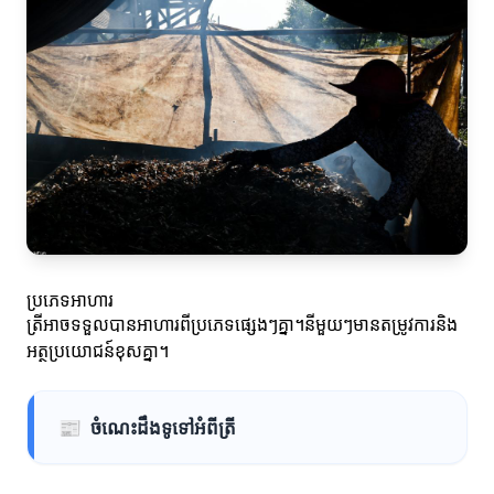
ប្រភេទអាហារ
ត្រីអាចទទួលបានអាហារ​ពីប្រភេទផ្សេងៗគ្នា។នីមួយៗមានតម្រូវការនិង
អត្ថប្រយោជន៍ខុសគ្នា។
📰
ចំណេះដឹងទូទៅអំពីត្រី