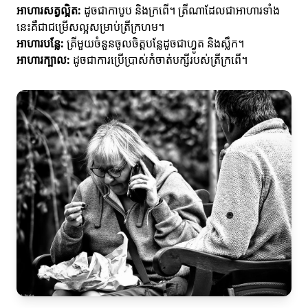
អាហារសត្វល្អិត:
ដូចជាកាបូប និងក្រពើ។ ត្រីណាដែលជាអាហារទាំង
នេះគឺជាជម្រើសល្អសម្រាប់ត្រីក្រហម។
អាហារបន្លែ:
ត្រីមួយចំនួនចូលចិត្តបន្លែដូចជាហ្វូត និងស្លឹក។
អាហារក្បាល:
ដូចជាការប្រើប្រាស់កំចាត់បក្សីរបស់ត្រីក្រពើ។