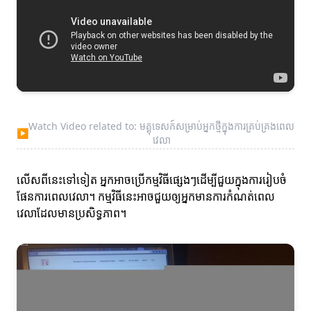
Watch Video related to: មគ្គុទេសក៍សម្រាប់អ្នកថ្មីក្នុងការគ្រប់គ្រងពេល
▶
វេលា
លើសពីនេះទៅទៀត អ្នកអាចប្រើកម្មវិធីផ្សេងៗដើម្បីជួយក្នុងការរៀបចំ
ផែនការពេលវេលា។ កម្មវិធីនេះអាចជួយឲ្យអ្នកមានការកំណត់ពេល
វេលាដែលមានប្រសិទ្ធភាព។