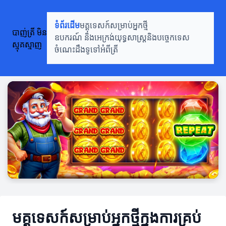
ទំព័រដើម
មគ្គុទេសក៍សម្រាប់អ្នកថ្មី
បាញ់ត្រី មិន
ឧបករណ៍ និងអេក្រង់
យុទ្ធសាស្រ្តនិងបច្ចេកទេស
ស្មុគស្មាញ
ចំណេះដឹងទូទៅអំពីត្រី
មគ្គុទេសក៍សម្រាប់អ្នកថ្មីក្នុងការគ្រប់