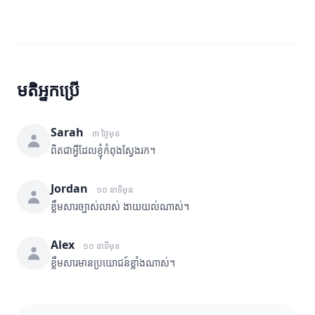
មតិអ្នកប្រើ
Sarah
៣ ថ្ងៃមុន
ពិតជាអ្វីដែលខ្ញុំកំពុងស្វែងរក។
Jordan
១០ នាទីមុន
ខ្លឹមសារច្បាស់លាស់ ងាយយល់ណាស់។
Alex
១០ នាទីមុន
ខ្លឹមសារមានប្រយោជន៍ខ្លាំងណាស់។