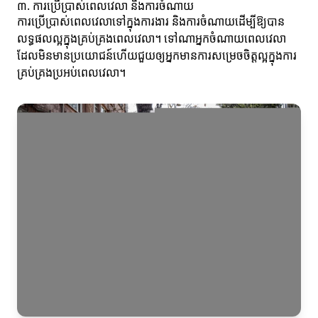
៣. ការប្រើប្រាស់ពេលវេលា និងការចំណាយ
ការប្រើប្រាស់ពេលវេលាទៅក្នុងការងារ និងការចំណាយដើម្បីឱ្យបាន
លទ្ធផលល្អក្នុងគ្រប់គ្រងពេលវេលា។ ទៅណាអ្នកចំណាយពេលវេលា
ដែលមិនមានប្រយោជន៍ហើយជួយឲ្យអ្នកមានការសម្រេចចិត្តល្អក្នុងការ
គ្រប់គ្រងប្រអប់ពេលវេលា។