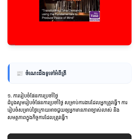
📰
ចំណេះដឹងទូទៅអំពីត្រី
១. ការរៀបចំផែនការប្រចាំថ្ងៃ
ដំបូងសូមរៀបចំផែនការប្រចាំថ្ងៃ សម្រាប់ការងារដែលអ្នកត្រូវធ្វើ។ ការ
រៀបចំសម្រាប់ថ្ងៃក្រោយអាចជួយឲ្យអ្នកមានភាពច្បាស់លាស់ និង
សមត្ថភាពក្នុងកិច្ចការដែលត្រូវធ្វើ។