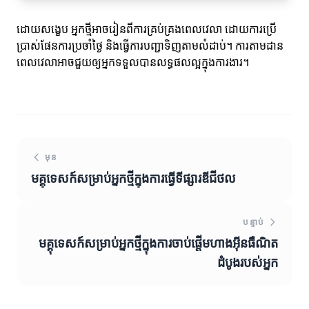
ដោយសង្ខេប អ្នកថ្មីអាចរៀនពីការគ្រប់គ្រងពេលវេលា ដោយការប្រើ
ប្រាស់ផែនការប្រចាំថ្ងៃ និងធ្វើការបញ្ជាទិញតាមលំដាប់។ ការតាមដាន
ពេលវេលាអាចជួយឲ្យអ្នកទទួលបានលទ្ធផលល្អក្នុងការងារ។
មុន
មគ្គុទេសក៍សម្រាប់អ្នកថ្មីក្នុងការធ្វើទីផ្សារឌីជីថល
បន្ទាប់
មគ្គុទេសក៍សម្រាប់អ្នកថ្មីក្នុងការចាប់ផ្តើមហាងអ៊ីនធឺណិត
ដំបូងរបស់អ្នក