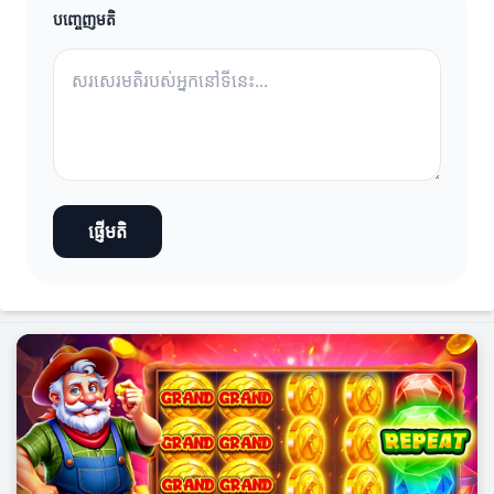
បញ្ចេញមតិ
ផ្ញើមតិ