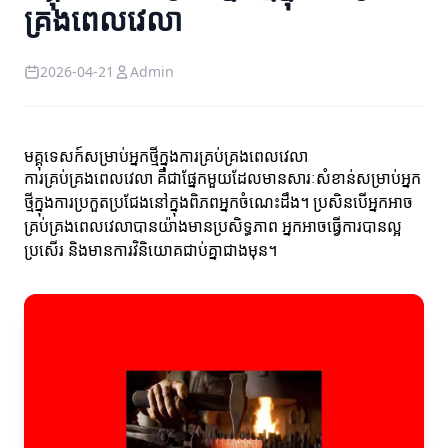
គ្រងពេលវេលា
2026-04-21
Admin
មគ្គុទេសក៍សម្រាប់អ្នកថ្មីក្នុងការគ្រប់គ្រងពេលវេលា
ការគ្រប់គ្រងពេលវេលា គឺជាផ្នែកមួយដែលមានសារៈសំខាន់សម្រាប់អ្នក
ថ្មីក្នុងការប្រកួតប្រជែងនៅក្នុងពិភពអ្នកចំណេះដឹង។ ប្រសិនបើអ្នកអាច
គ្រប់គ្រងពេលវេលា​បានយ៉ាងមានប្រសិទ្ធភាព អ្នកអាចធ្វើការបានល្អ
ប្រសើរ និងមានការវិនិយោគជាប់គ្នាជាងមុន។