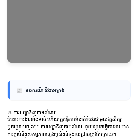
📰
ឧបករណ៍ និងអេក្រង់
២. ការបញ្ជាទិញតាមលំដាប់
ចំពោះការងារទាំងអស់ ហើយត្រូវធ្វើការទំនាក់ទំនងជាមួយវគ្គសិក្សា
ឬគម្រោងផ្សេងៗ។ ការបញ្ជាទិញតាមលំដាប់ ជួយឲ្យអ្នកធ្វើការងារ មាន
ការភ្ជាប់នឹងសកម្មភាពផ្សេងៗ និងមិនងាយជ្រាបត្រូវតែក្រោយ។