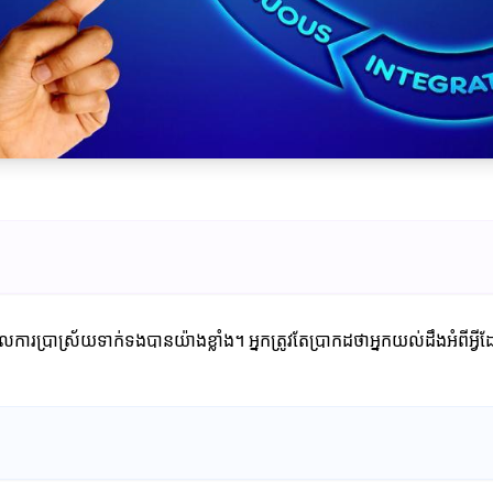
ម្រួលការប្រាស្រ័យទាក់ទងបានយ៉ាងខ្លាំង។ អ្នកត្រូវតែប្រាកដថាអ្នកយល់ដឹងអ