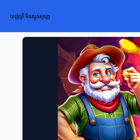
បាញ់ត្រី មិនស្មុគស្មាញ