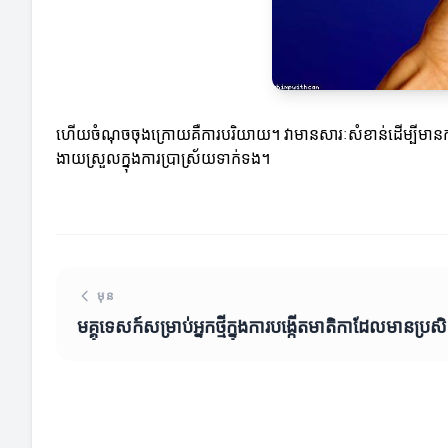
ហើយចំណុចចុងក្រោយគឺការបរិយាយ។ វាមានសារៈសំខាន់ដើម្បីមានការបរិយ
ងាយស្រួលក្នុងការប្រាស្រ័យទាក់ទង។
មុន
មគ្គុទេសក៍សម្រាប់អ្នកថ្មីក្នុងការបង្កើតមាតិកាដែលមានប្រសិ