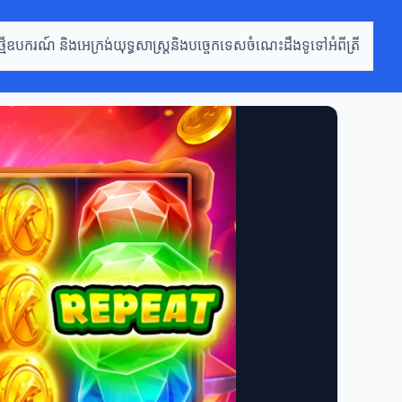
មី
ឧបករណ៍ និងអេក្រង់
យុទ្ធសាស្រ្តនិងបច្ចេកទេស
ចំណេះដឹងទូទៅអំពីត្រី