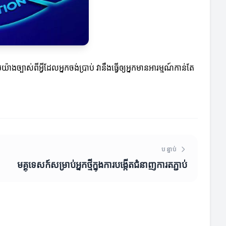
បាស់ពីអ្វីដែលអ្នកចង់ប្រាប់ វានឹងធ្វើឲ្យអ្នកមានអារម្មណ៍កាន់តែ
បន្ទាប់
មគ្គុទេសក៍សម្រាប់អ្នកថ្មីក្នុងការបង្កើតជំនាញការតភ្ជាប់