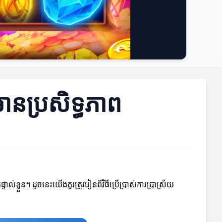
មានប្រសិទ្ធភាព
់ខ្លួន។ ដូចនេះយើងគួរត្រូវរៀនពីវិធីប្រើប្រាស់ការប្រាស្រ័យ