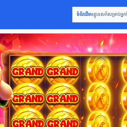
ទំព័រដើម
មគ្គុទេសក៍សម្រាប់អ្នកថ្