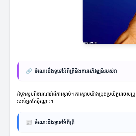
🔗
ចំណេះដឹងទូទៅអំពីត្រីនិងការអភិវឌ្ឍន៍របស់វា
ដំបូងសូមពិចារណាអំពីការស្តាប់។ ការស្តាប់យ៉ាងប្រុងប្រយ័ត្នអាចស
របស់អ្នកតែប៉ុណ្ណោះ។
📰
ចំណេះដឹងទូទៅអំពីត្រី