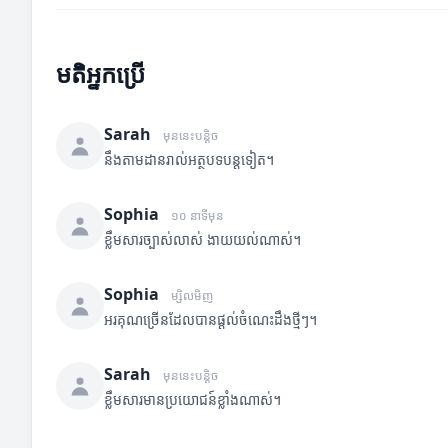
មតិអ្នកប្រើ
Sarah
មុននេះបន្តិច
នឹងតាមដានរាល់អត្ថបទបន្តទៀត។
Sophia
១០ នាទីមុន
ខ្លឹមសារច្បាស់លាស់ ងាយយល់ណាស់។
Sophia
ម្សិលមិញ
អរគុណច្រើនដែលបានផ្តល់ចំណេះដឹងថ្មីៗ។
Sarah
មុននេះបន្តិច
ខ្លឹមសារមានប្រយោជន៍ខ្លាំងណាស់។