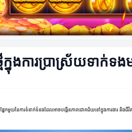
្មីក្នុងការប្រាស្រ័យទាក់ទង
ផ្នែកមួយនៃការទំនាក់ទំនងដែលអាចបង្កើនភាពជោគជ័យនៅក្នុងការងារ និងជីវិតផ្ទាល