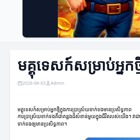
មគ្គុទេសក៍សម្រាប់អ្នកថ
2026-06-03
Admin
មគ្គុទេសក៍សម្រាប់អ្នកថ្មីក្នុងការប្រាស្រ័យទាក់ទងមានប្រសិទ្ធភាព
ការប្រាស្រ័យទាក់ទងគឺជាគន្លងដ៏សំខាន់មួយក្នុងជីវិតរបស់យើង។ វាជា
ទាក់ទងឲ្យមានប្រសិទ្ធភាព។