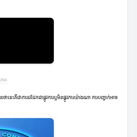
្ធភាព
នថានេះគឺជាការជជែកជាផ្លូវការឬមិនផ្លូវការយ៉ាងណា ការបញ្ជាក់អាច