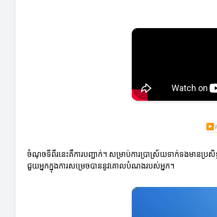
▶
W
ចំណុចទីពីរនេះគឺការបញ្ជាក់។ សម្រាប់ការប្រាស្រ័យទាក់ទងមានប្រស
ជួយអ្នកក្នុងការសម្រេចបាននូវគោលបំណងរបស់អ្នក។