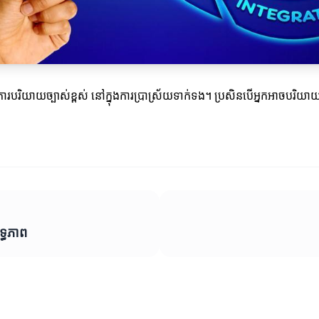
ាយច្បាស់ខ្ពស់ នៅក្នុងការប្រាស្រ័យទាក់ទង។ ប្រសិនបើអ្នកអាចបរិយាយយ៉ាងច្
ទ្ធភាព