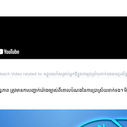
atch Video related to: មគ្គុទេសក៍សម្រាប់អ្នកថ្មីក្នុងការប្រាស្រ័យទាក់ទងមានប្រសិទ
ិទ្ធភាព ត្រូវមានការបញ្ជាក់យ៉ាងច្បាស់ពីគោលបំណងនៃការប្រាស្រ័យទាក់ទង។ មិ