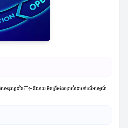
ំពីអ្វីដែលមនុស្សដទៃ正在និយាយ មិនត្រឹមតែឲ្យវាសំដៅទៅលើអារម្មណ៍