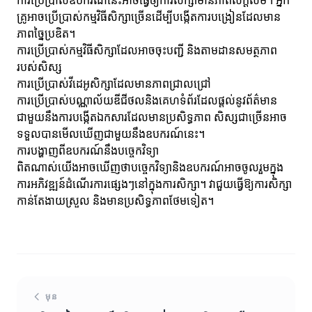
ការប្រើប្រាស់ឧបករណ៍នេះអាចធ្វើឲ្យការសិក្សាមានភាពសក្តិសម។ អ្នក
គ្រូអាចប្រើប្រាស់កម្មវិធីសិក្សាច្រើនដើម្បីបង្កើតការបង្រៀនដែលមាន
ភាពច្នៃប្រឌិត។
ការប្រើប្រាស់កម្មវិធីសិក្សាដែលអាចចុះបញ្ជី និងតាមដានសមត្ថភាព
របស់សិស្ស
ការប្រើប្រាស់វីដេអូសិក្សាដែលមានភាពជ្រាលជ្រៅ
ការប្រើប្រាស់បណ្ណាល័យឌីជីថលនិងគេហទំព័រដែលផ្តល់នូវព័ត៌មាន
ជាមួយនឹងការបង្កើតឯកសារដែលមានប្រសិទ្ធភាព សិស្សជាច្រើនអាច
ទទួលបានមើលឃើញជាមួយនឹងឧបករណ៍នេះ។
ការបង្ហាញពីឧបករណ៍នឹងបច្ចេកវិទ្យា
ពិតណាស់យើងអាចឃើញថាបច្ចេកវិទ្យានិងឧបករណ៍អាចចូលរួមក្នុង
ការអភិវឌ្ឍន៍ដំណើរការផ្សេងៗនៅក្នុងការសិក្សា។ វាជួយធ្វើឱ្យការសិក្សា
កាន់តែងាយស្រួល និងមានប្រសិទ្ធភាពថែមទៀត។
មុន