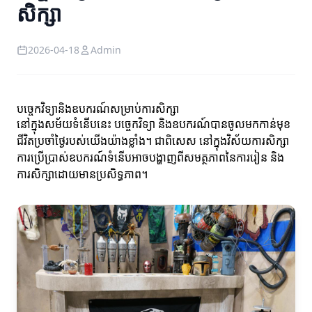
សិក្សា
2026-04-18
Admin
បច្ចេកវិទ្យានិងឧបករណ៍សម្រាប់ការសិក្សា
នៅក្នុងសម័យទំនើបនេះ បច្ចេកវិទ្យា និងឧបករណ៍បានចូលមកកាន់មុខ
ជីវិតប្រចាំថ្ងៃរបស់យើងយ៉ាងខ្លាំង។ ជាពិសេស នៅក្នុងវិស័យការសិក្សា
ការប្រើប្រាស់ឧបករណ៍ទំនើបអាចបង្ហាញពីសមត្ថភាពនៃការរៀន និង
ការសិក្សាដោយមានប្រសិទ្ធភាព។