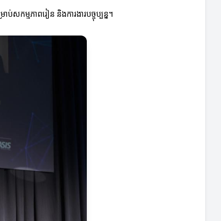
ាប់សកម្មភាពរៀន និងការងារបច្ចុប្បន្ន។