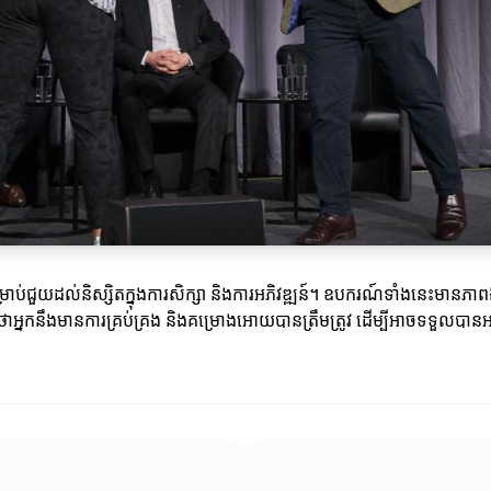
ាប់ជួយដល់និស្សិតក្នុងការសិក្សា និងការអភិវឌ្ឍន៍។ ឧបករណ៍ទាំងនេះមានភ
កដថាអ្នកនឹងមានការគ្រប់គ្រង និងគម្រោងអោយបានត្រឹមត្រូវ ដើម្បីអាចទទួលបានអ