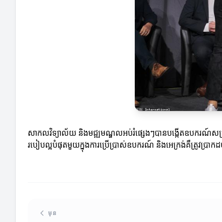
សាកលវិទ្យាល័យ និងមជ្ឍមណ្ឌលអប់រំផ្សេងៗបានបង្កើតឧបករណ៍សម្រ
របៀបល្អបំផុតមួយក្នុងការប្រើប្រាស់ឧបករណ៍ និងអេក្រង់គឺត្រូវប្រា
មុន