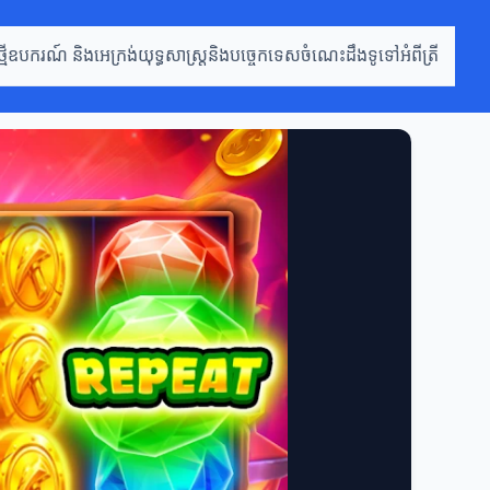
មី
ឧបករណ៍ និងអេក្រង់
យុទ្ធសាស្រ្តនិងបច្ចេកទេស
ចំណេះដឹងទូទៅអំពីត្រី