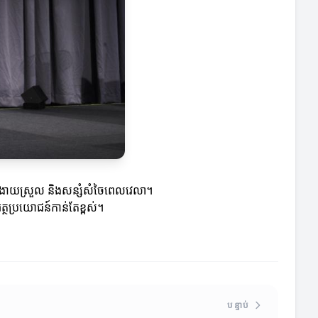
ាពងាយស្រួល និងសន្សំសំចៃពេលវេលា។
ត្ថប្រយោជន៍កាន់តែខ្ពស់។
បន្ទាប់