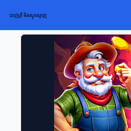
បាញ់ត្រី មិនស្មុគស្មាញ