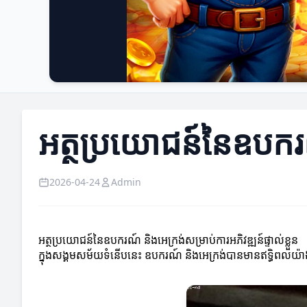
អត្ថប្រយោជន៍នៃឧបករណ៍ 
2026-04-24
Admin
អត្ថប្រយោជន៍នៃឧបករណ៍ និងអេក្រង់សម្រាប់ការអភិវឌ្ឍន៍ផ្ទាល់ខ្លួន
ក្នុងសង្គមសម័យទំនើបនេះ ឧបករណ៍ និងអេក្រង់បានមានឥទ្ធិពលយ៉ាង