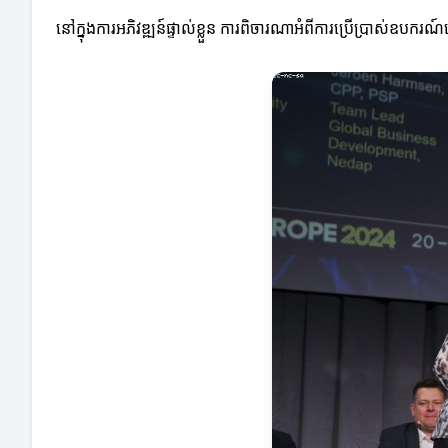
នៅក្នុងការអភិវឌ្ឍន៍ផ្ទាល់ខ្លួន ការពិចារណាអំពីការប្រើប្រាស់ឧបក